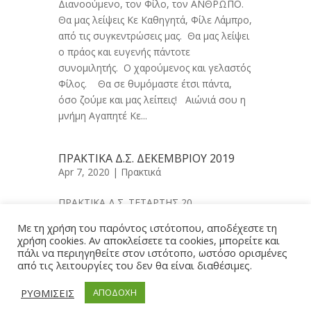
Διανοούμενο, τον Φίλο, τον ΑΝΘΡΩΠΟ.
Θα μας λείψεις Κε Καθηγητά, Φίλε Λάμπρο,
από τις συγκεντρώσεις μας. Θα μας λείψει
ο πράος και ευγενής πάντοτε
συνομιλητής. Ο χαρούμενος και γελαστός
Φίλος. Θα σε θυμόμαστε έτσι πάντα,
όσο ζούμε και μας λείπεις! Αιώνιά σου η
μνήμη Αγαπητέ Κε...
ΠΡΑΚΤΙΚΑ Δ.Σ. ΔΕΚΕΜΒΡΙΟΥ 2019
Apr 7, 2020 |
Πρακτικά
ΠΡΑΚΤΙΚΑ Δ.Σ. ΤΕΤΑΡΤΗΣ 20
ΝΟΕΜΒΡΙΟΥ 2019
Με τη χρήση του παρόντος ιστότοπου, αποδέχεστε τη
χρήση cookies. Αν αποκλείσετε τα cookies, μπορείτε και
πάλι να περιηγηθείτε στον ιστότοπο, ωστόσο ορισμένες
από τις λειτουργίες του δεν θα είναι διαθέσιμες.
© Copyright 2022 - Varvakios | Created by
ΡΥΘΜΙΣΕΙΣ
ΑΠΟΔΟΧΗ
Upcominds