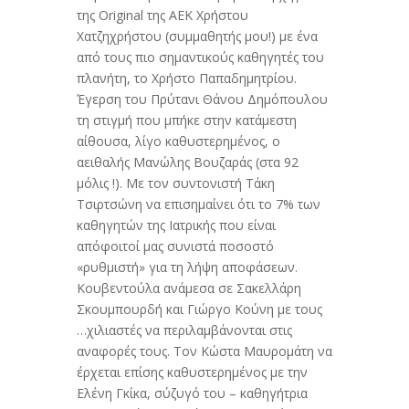
της Original της ΑΕΚ Χρήστου
Χατζηχρήστου (συμμαθητής μου!) με ένα
από τους πιο σημαντικούς καθηγητές του
πλανήτη, το Χρήστο Παπαδημητρίου.
Έγερση του Πρύτανι Θάνου Δημόπουλου
τη στιγμή που μπήκε στην κατάμεστη
αίθουσα, λίγο καθυστερημένος, ο
αειθαλής Μανώλης Βουζαράς (στα 92
μόλις !). Με τον συντονιστή Τάκη
Τσιρτσώνη να επισημαίνει ότι το 7% των
καθηγητών της Ιατρικής που είναι
απόφοιτοί μας συνιστά ποσοστό
«ρυθμιστή» για τη λήψη αποφάσεων.
Κουβεντούλα ανάμεσα σε Σακελλάρη
Σκουμπουρδή και Γιώργο Κούνη με τους
…χιλιαστές να περιλαμβάνονται στις
αναφορές τους. Τον Κώστα Μαυρομάτη να
έρχεται επίσης καθυστερημένος με την
Ελένη Γκίκα, σύζυγό του – καθηγήτρια