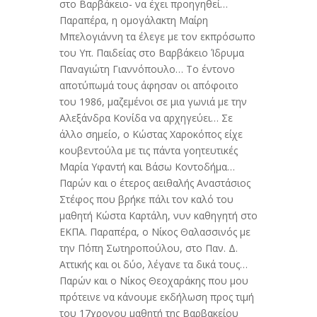
στο Βαρβάκειο- να έχει προηγηθεί…
Παραπέρα, η ομογάλακτη Μαίρη
Μπελογιάννη τα έλεγε με τον εκπρόσωπο
του Υπ. Παιδείας στο Βαρβάκειο Ίδρυμα
Παναγιώτη Γιαννόπουλο… Το έντονο
αποτύπωμά τους άφησαν οι απόφοιτο
του 1986, μαζεμένοι σε μια γωνιά με την
Αλεξάνδρα Κονίδα να αρχηγεύει… Σε
άλλο σημείο, ο Κώστας Χαροκόπος είχε
κουβεντούλα με τις πάντα γοητευτικές
Μαρία Υφαντή και Βάσω Κοντοδήμα…
Παρών και ο έτερος αειθαλής Αναστάσιος
Στέφος που βρήκε πάλι τον καλό του
μαθητή Κώστα Καρτάλη, νυν καθηγητή στο
ΕΚΠΑ. Παραπέρα, ο Νίκος Θαλασσινός με
την Πόπη Σωτηροπούλου, στο Παν. Δ.
Αττικής και οι δύο, λέγανε τα δικά τους…
Παρών και ο Νίκος Θεοχαράκης που μου
πρότεινε να κάνουμε εκδήλωση προς τιμή
του 17χρονου μαθητή της Βαρβακείου