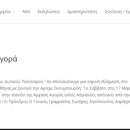
ρχείο
Νέα
Εκδηλώσεις
Δραστηριότητες
Σύνδεση / Ε
Αγορά
υ Δυτικού Πολιτισμού ! Ας απολαύσουμε μια εαρινή εξόρμηση στο
 Αθήνας με ξεναγό την Αρτεμι Σκουμπουρδή. Το Σάββατο στις 17 Μαρ
 στην είσοδο της Αρχαίας Αγοράς (οδός Αδριανού, απέναντι από τη
με ! Ο Πρόεδρος Ο Γενικός Γραμματέας Σωτήρης Ζησόπουλος Δημήτρ