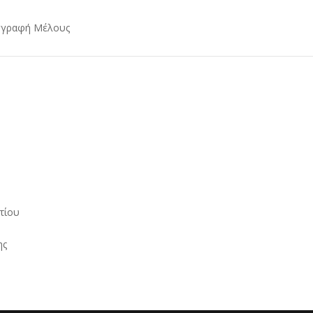
γγραφή Μέλους
τίου
ν
ης