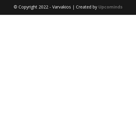
© Copyright 2022 - Varvakios | Created by
Upcominds